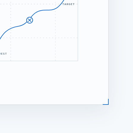
TARGET
UEST