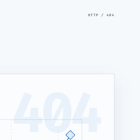
HTTP / 404
404